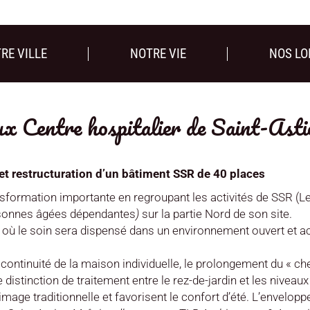
RE VILLE
NOTRE VIE
NOS LO
x Centre hospitalier de Saint-Asti
t restructuration d’un bâtiment SSR de 40 places
ansformation importante en regroupant les activités de SSR (
Le
rsonnes âgées dépendantes
)
sur la partie Nord de son site.
t où le soin sera dispensé dans un environnement ouvert et a
ontinuité de la maison individuelle, le prolongement du « che
inction de traitement entre le rez-de-jardin et les niveaux 
 image traditionnelle et favorisent le confort d’été. L’envelo