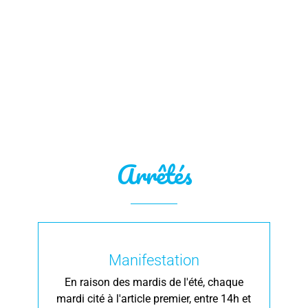
Arrêtés
Manifestation
es
En raison des mardis de l'été, chaque
ge
mardi cité à l'article premier, entre 14h et
m