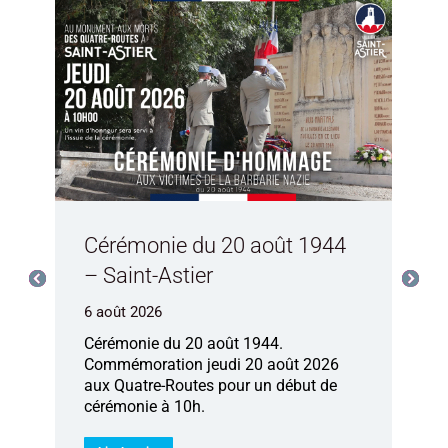
Cérémonie du 20 août 1944
L
– Saint-Astier
m
6 août 2026
6
Cérémonie du 20 août 1944.
T
Commémoration jeudi 20 août 2026
S
aux Quatre-Routes pour un début de
c
cérémonie à 10h.
d
v