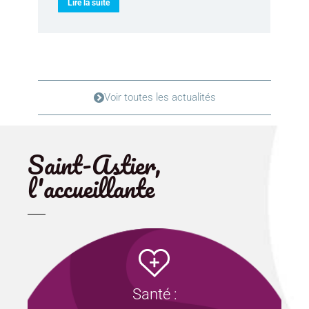
v
Lire la suite
p
Voir toutes les actualités
Saint-Astier,
l'accueillante
Santé :