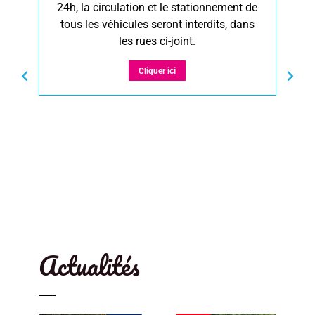
24h, la circulation et le stationnement de
tous les véhicules seront interdits, dans
d
les rues ci-joint.
Cliquer ici
Actualités