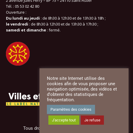
2 avenue Jules Ferry – BP 75 – 24110 Saint-Astier
Tél. : 05 53 02 42 80
Ouverture :
Du lundi au jeudi
: de 8h30 à 12h30 et de 13h30 à 18h ;
le vendredi
: de 8h30 à 12h30 et de 13h30 à 17h30 ;
samedi et dimanche
: fermé.
Notre site Internet utilise des
cookies afin de vous proposer une
navigation optimisée, des vidéos et
d'obtenir des statistiques de
fréquentation.
Paramètres des cookies
J'accepte tout
Je refuse
Tous droits réservés - Mairie de Saint-Astier