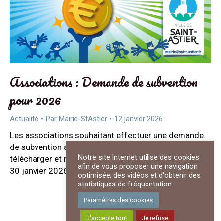
Associations : Demande de subvention
pour 2026
Actualité
Par
Mairie-StAstier
12 janvier 2026
Les associations souhaitant effectuer une demande
de subvention au titre de l’année 2026 doivent
Notre site Internet utilise des cookies
télécharger et retourner le dossier avant le vendredi
afin de vous proposer une navigation
30 janvier 2026.
optimisée, des vidéos et d'obtenir des
statistiques de fréquentation.
Paramètres des cookies
J'accepte tout
Je refuse