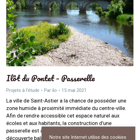
Ilôt du Pontet – Passerelle
Projets à l'étude
Par
ilo
15 mai 2021
La ville de Saint-Astier a la chance de posséder une
zone humide à proximité immédiate du centre-ville.
Afin de rendre accessible cet espace naturel aux
écoles et aux habitants, la construction d’une
passerelle est à l’étude ainsi qu’un parcours
Notre site Internet utilise des cookies
découverte balisé. Sur cet îlot plus de 200 espèces de