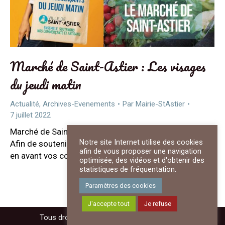
Marché de Saint-Astier : Les visages
du jeudi matin
Actualité
,
Archives-Evenements
Par
Mairie-StAstier
7 juillet 2022
Marché de Saint-Astier : Les visages du jeudi matin.
Notre site Internet utilise des cookies
Afin de soutenir le commerce local, Saint-Astier met
afin de vous proposer une navigation
en avant vos commerçants du jeudi matin.
optimisée, des vidéos et d'obtenir des
statistiques de fréquentation.
Paramètres des cookies
J'accepte tout
Je refuse
Tous droits réservés - Mairie de Saint-Astier