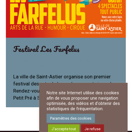
Festival Les Farfelus
Actualité
,
Archives-Evenements
Par
ilo
8 septembre 2025
La ville de Saint-Astier organise son premier
festival des arts de la rue, humour et cirque !
Rendez-vous le samedi 13 et dimanche 14 au
Notre site Internet utilise des cookies
Petit Pré à Saint-Astier.
afin de vous proposer une navigation
optimisée, des vidéos et d'obtenir des
statistiques de fréquentation.
Paramètres des cookies
J'accepte tout
Je refuse