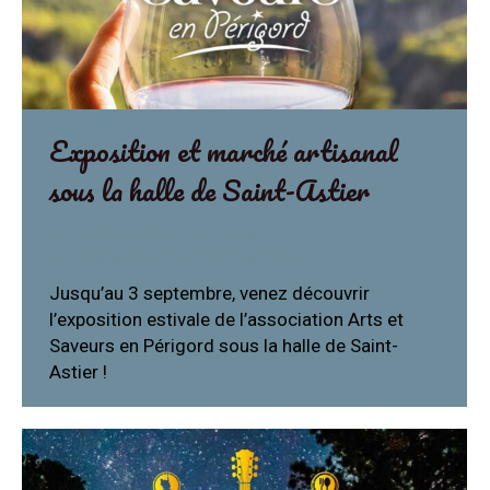
Exposition et marché artisanal
sous la halle de Saint-Astier
Actualité
,
Archives-Evenements
Par
Mairie-StAstier
23 juillet 2026
Jusqu’au 3 septembre, venez découvrir
l’exposition estivale de l’association Arts et
Saveurs en Périgord sous la halle de Saint-
Astier !