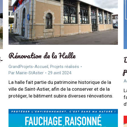
Rénovation de la Halle
-
D
p
GrandProjets-Accueil
,
Projets réalisés
Par
Mairie-StAstier
29 avril 2024
A
La halle fait partie du patrimoine historique de la
ville de Saint-Astier, afin de la conserver et de la
L
protéger, le bâtiment subira diverses rénovations.
f
d