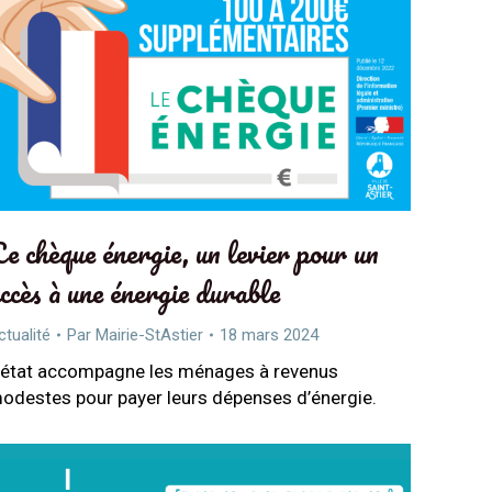
e chèque énergie, un levier pour un
ccès à une énergie durable
ctualité
Par
Mairie-StAstier
18 mars 2024
’état accompagne les ménages à revenus
odestes pour payer leurs dépenses d’énergie.