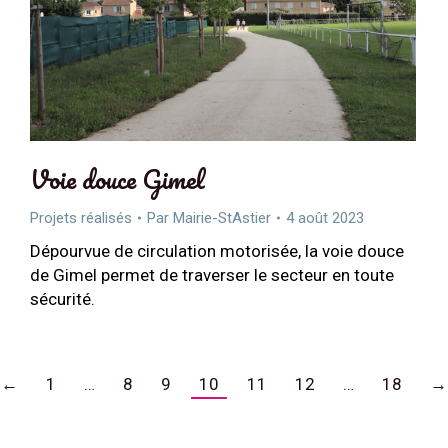
Voie douce Gimel
Projets réalisés
Par
Mairie-StAstier
4 août 2023
Dépourvue de circulation motorisée, la voie douce
de Gimel permet de traverser le secteur en toute
sécurité.
←
1
…
8
9
10
11
12
…
18
→