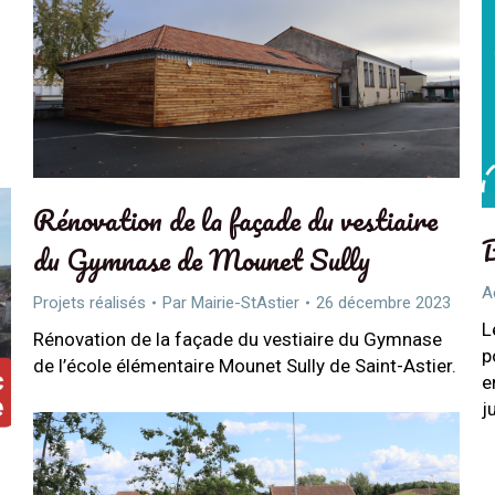
1
Rénovation de la façade du vestiaire
B
du Gymnase de Mounet Sully
A
Projets réalisés
Par
Mairie-StAstier
26 décembre 2023
L
Rénovation de la façade du vestiaire du Gymnase
p
de l’école élémentaire Mounet Sully de Saint-Astier.
e
j